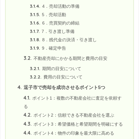
3.1.4.
4．売却活動の準備
3.1.5.
5．売却活動
3.1.6.
6．売買契約の締結
3.1.7.
7．引き渡し準備
3.1.8.
8．残代金の決済・引き渡し
3.1.9.
9．確定申告
3.2.
不動産売却にかかる期間と費用の目安
3.2.1.
期間の目安について
3.2.2.
費用の目安について
4.
逗子市で売却を成功させるポイント5つ
4.1.
ポイント1：複数の不動産会社に査定を依頼す
る
4.2.
ポイント2：信頼できる不動産会社を選ぶ
4.3.
ポイント3：希望価格と希望期間を明確にする
4.4.
ポイント4：物件の印象を最大限に高める