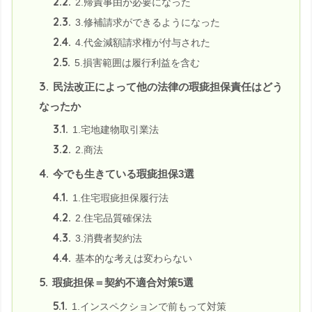
2.2.
2.帰責事由が必要になった
2.3.
3.修補請求ができるようになった
2.4.
4.代金減額請求権が付与された
2.5.
5.損害範囲は履行利益を含む
3.
民法改正によって他の法律の瑕疵担保責任はどう
なったか
3.1.
1.宅地建物取引業法
3.2.
2.商法
4.
今でも生きている瑕疵担保3選
4.1.
1.住宅瑕疵担保履行法
4.2.
2.住宅品質確保法
4.3.
3.消費者契約法
4.4.
基本的な考えは変わらない
5.
瑕疵担保＝契約不適合対策5選
5.1.
1.インスペクションで前もって対策