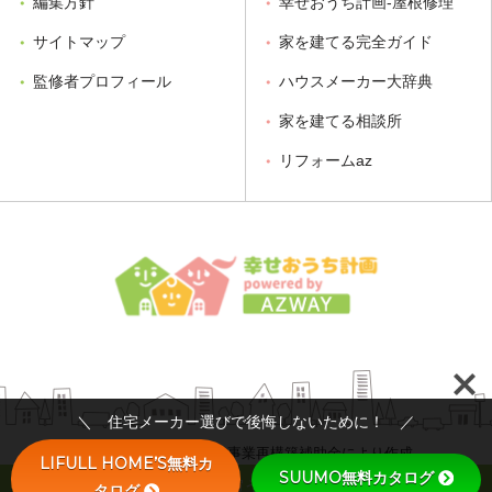
編集方針
幸せおうち計画-屋根修理
サイトマップ
家を建てる完全ガイド
監修者プロフィール
ハウスメーカー大辞典
家を建てる相談所
リフォームaz
＼ 住宅メーカー選びで後悔しないために！ ／
令和２年度第３次補正 事業再構築補助金により作成
LIFULL HOME’S無料カ
SUUMO無料カタログ
© 2026 幸せおうち計画～家を買う人、建てる人の不動産情報サイ
タログ