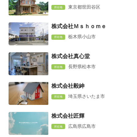
東京都世田谷区
所在地
株式会社Ｍｓｈｏｍｅ
栃木県小山市
所在地
株式会社真心堂
長野県松本市
所在地
株式会社毅紳
埼玉県さいたま市
所在地
株式会社匠輝
広島県広島市
所在地