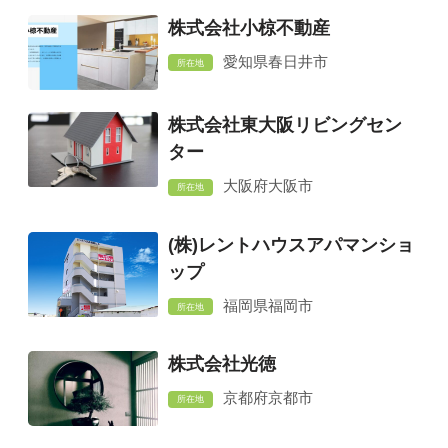
株式会社小椋不動産
愛知県春日井市
所在地
株式会社東大阪リビングセン
ター
大阪府大阪市
所在地
(株)レントハウスアパマンショ
ップ
福岡県福岡市
所在地
株式会社光徳
京都府京都市
所在地