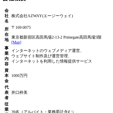
会
社
株式会社AZWAY(エージーウェイ)
名
〒169-0075
所
在
東京都新宿区高田馬場2-13-2 Primegate高田馬場5階
地
[Map]
事
インターネットのウェブメディア運営、
業
ウェブサイト制作及び運営管理、
内
インターネットを利用した情報提供サービス
容
資
本
1000万円
金
代
表
井口梓美
者
従
業
39名（アルバイト・業務委託含む）