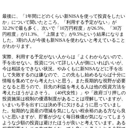
最後に、「1年間にどのくらい新NISAを使って投資をしたい
か」について聞いたところ、「利用する予定がない」が
32.2%で最も多く、次いで「10万円程度」が26.5%、「30万
円程度」が11.3%、「上限まで」が9.5%という結果になりま
した。3割の人が今後も新NISAを使わないと考えていること
がわかります。
実際、利用する予定がない人からは「よくわからないので、
手を出せない。投資について詳しい人が側にいればいいが、
今は相談をできない状況。やみくもに新NISAなどに手を出
して失敗するのは嫌なので、この先もし始めるならば十分に
情報を集めてから考えたいと思う。また長期的な視野が必要
となると思うので、目先の利益を考える人は他の投資方法を
考えたほうがよさそう。（40代女性）」や「政府ゴリ押しの
投資施策は税制の優遇制度があることは理解していますが、
いまいち手を出すには決め手に欠けるように思っていまし
た。短期的な資産の増減を気にしない程余裕のある方なら良
いと思いますが、貯蓄が少なく毎日株価が気になってしまう
ような少額の投資は避けたほうが良いと考えています。ある