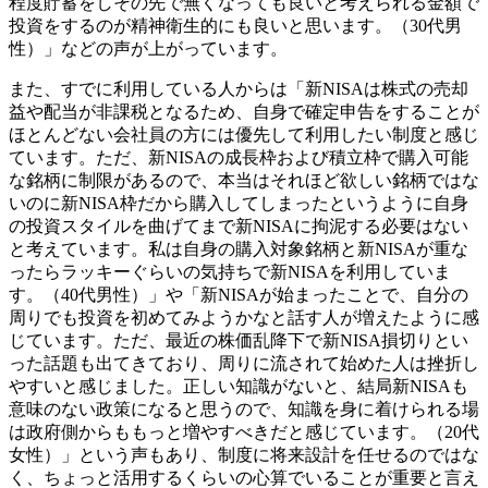
程度貯蓄をしその先で無くなっても良いと考えられる金額で
投資をするのが精神衛生的にも良いと思います。（30代男
性）」などの声が上がっています。
また、すでに利用している人からは「新NISAは株式の売却
益や配当が非課税となるため、自身で確定申告をすることが
ほとんどない会社員の方には優先して利用したい制度と感じ
ています。ただ、新NISAの成長枠および積立枠で購入可能
な銘柄に制限があるので、本当はそれほど欲しい銘柄ではな
いのに新NISA枠だから購入してしまったというように自身
の投資スタイルを曲げてまで新NISAに拘泥する必要はない
と考えています。私は自身の購入対象銘柄と新NISAが重な
ったらラッキーぐらいの気持ちで新NISAを利用していま
す。（40代男性）」や「新NISAが始まったことで、自分の
周りでも投資を初めてみようかなと話す人が増えたように感
じています。ただ、最近の株価乱降下で新NISA損切りとい
った話題も出てきており、周りに流されて始めた人は挫折し
やすいと感じました。正しい知識がないと、結局新NISAも
意味のない政策になると思うので、知識を身に着けられる場
は政府側からももっと増やすべきだと感じています。（20代
女性）」という声もあり、制度に将来設計を任せるのではな
く、ちょっと活用するくらいの心算でいることが重要と言え