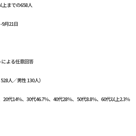
以上までの658人
-9月21日
トによる任意回答
528人／男性 130人）
0代14％、30代46.7％、40代28％、50代8.8％、60代以上2.3％