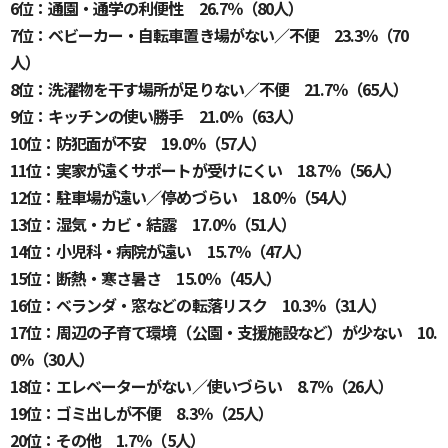
6位：通園・通学の利便性 26.7％（80人）
7位：ベビーカー・自転車置き場がない／不便 23.3％（70
人）
8位：洗濯物を干す場所が足りない／不便 21.7％（65人）
9位：キッチンの使い勝手 21.0％（63人）
10位：防犯面が不安 19.0％（57人）
11位：実家が遠くサポートが受けにくい 18.7％（56人）
12位：駐車場が遠い／停めづらい 18.0％（54人）
13位：湿気・カビ・結露 17.0％（51人）
14位：小児科・病院が遠い 15.7％（47人）
15位：断熱・寒さ暑さ 15.0％（45人）
16位：ベランダ・窓などの転落リスク 10.3％（31人）
17位：周辺の子育て環境（公園・支援施設など）が少ない 10.
0％（30人）
18位：エレベーターがない／使いづらい 8.7％（26人）
19位：ゴミ出しが不便 8.3％（25人）
20位：その他 1.7％（5人）