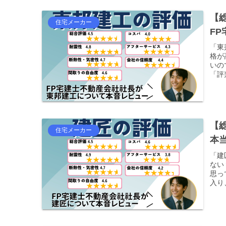
【
住宅メーカー
F
「東
格が
いの
「評
【
住宅メーカー
本
「建
ない
思っ
入り