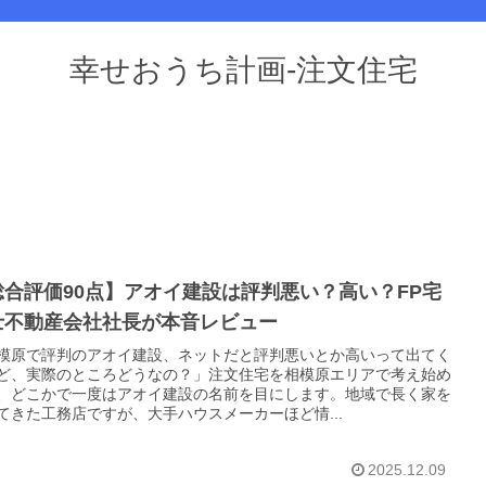
幸せおうち計画-注文住宅
総合評価90点】アオイ建設は評判悪い？高い？FP宅
士不動産会社社長が本音レビュー
模原で評判のアオイ建設、ネットだと評判悪いとか高いって出てく
ど、実際のところどうなの？」注文住宅を相模原エリアで考え始め
、どこかで一度はアオイ建設の名前を目にします。地域で長く家を
てきた工務店ですが、大手ハウスメーカーほど情...
2025.12.09