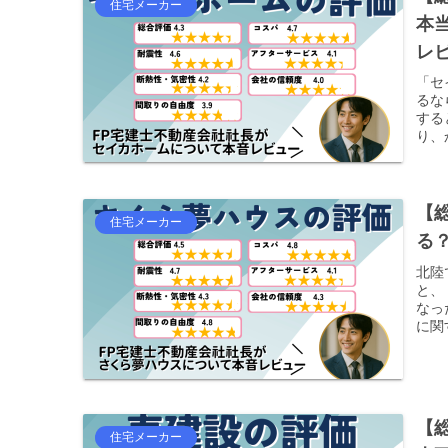
住宅メーカー
本
レ
「セ
るな
する
り、
【
住宅メーカー
る
北陸
と、
なっ
に関
【
住宅メーカー