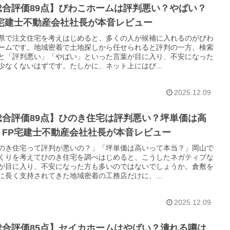
総合評価89点】びわこホームは評判悪い？やばい？
P宅建士不動産会社社長が本音レビュー
県で注文住宅を考えはじめると、多くの人が候補に入れるのがびわ
ームです。地域密着で土地探しから任せられると評判の一方、検索
と「評判悪い」「やばい」といった言葉が目に入り、不安になった
少なくないはずです。たしかに、ネット上にはび...
2025.12.09
総合評価89点】ひのき住宅は評判悪い？坪単価は高
？FP宅建士不動産会社社長が本音レビュー
のき住宅って評判が悪いの？」「坪単価は高いって本当？」岡山で
くりを考えてひのき住宅を調べはじめると、こうしたネガティブな
が目に入り、不安になった方も多いのではないでしょうか。倉敷を
に長く支持されてきた地域密着の工務店だけに、...
2025.12.09
総合評価85点】セイカホームはやばい？潰れる噂は