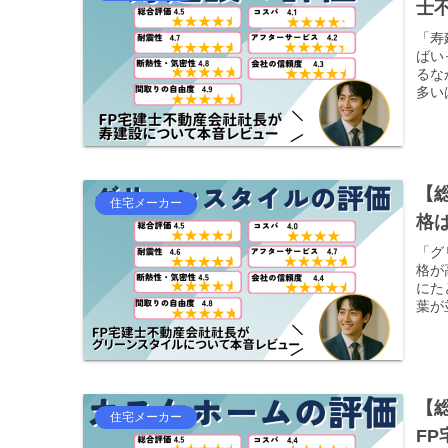
士
「寿
ばい
るな
多い
【
住宅メーカー
格
「グ
格が
にた
葉が
【
住宅メーカー
F