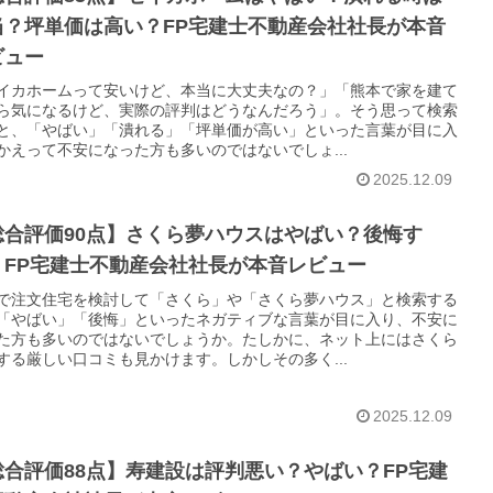
当？坪単価は高い？FP宅建士不動産会社社長が本音
ビュー
イカホームって安いけど、本当に大丈夫なの？」「熊本で家を建て
ら気になるけど、実際の評判はどうなんだろう」。そう思って検索
と、「やばい」「潰れる」「坪単価が高い」といった言葉が目に入
かえって不安になった方も多いのではないでしょ...
2025.12.09
総合評価90点】さくら夢ハウスはやばい？後悔す
？FP宅建士不動産会社社長が本音レビュー
で注文住宅を検討して「さくら」や「さくら夢ハウス」と検索する
「やばい」「後悔」といったネガティブな言葉が目に入り、不安に
た方も多いのではないでしょうか。たしかに、ネット上にはさくら
する厳しい口コミも見かけます。しかしその多く...
2025.12.09
総合評価88点】寿建設は評判悪い？やばい？FP宅建