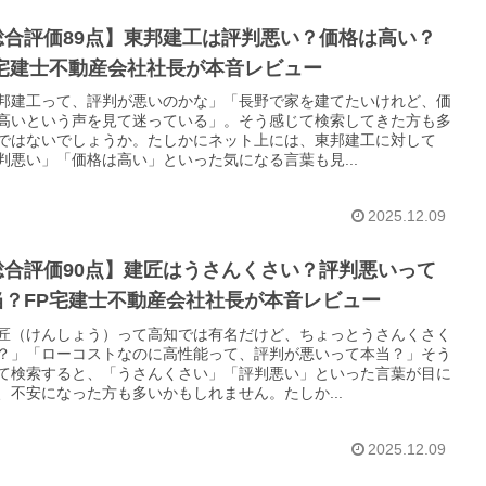
総合評価89点】東邦建工は評判悪い？価格は高い？
P宅建士不動産会社社長が本音レビュー
邦建工って、評判が悪いのかな」「長野で家を建てたいけれど、価
高いという声を見て迷っている」。そう感じて検索してきた方も多
ではないでしょうか。たしかにネット上には、東邦建工に対して
判悪い」「価格は高い」といった気になる言葉も見...
2025.12.09
総合評価90点】建匠はうさんくさい？評判悪いって
当？FP宅建士不動産会社社長が本音レビュー
匠（けんしょう）って高知では有名だけど、ちょっとうさんくさく
？」「ローコストなのに高性能って、評判が悪いって本当？」そう
て検索すると、「うさんくさい」「評判悪い」といった言葉が目に
、不安になった方も多いかもしれません。たしか...
2025.12.09