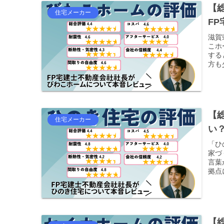
【
住宅メーカー
F
滋賀
こホ
する
方も
【
住宅メーカー
い
「ひ
家づ
言葉
拠点
【