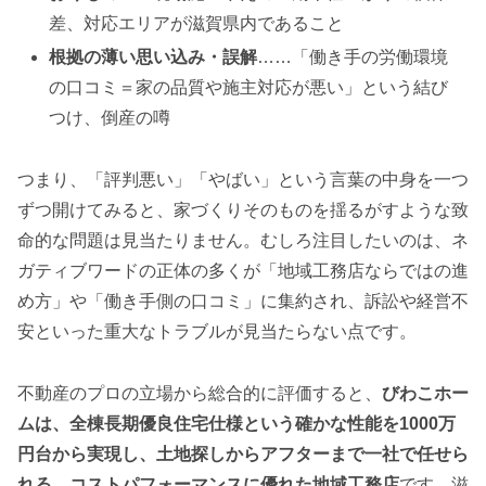
差、対応エリアが滋賀県内であること
根拠の薄い思い込み・誤解
……「働き手の労働環境
の口コミ＝家の品質や施主対応が悪い」という結び
つけ、倒産の噂
つまり、「評判悪い」「やばい」という言葉の中身を一つ
ずつ開けてみると、家づくりそのものを揺るがすような致
命的な問題は見当たりません。むしろ注目したいのは、ネ
ガティブワードの正体の多くが「地域工務店ならではの進
め方」や「働き手側の口コミ」に集約され、訴訟や経営不
安といった重大なトラブルが見当たらない点です。
不動産のプロの立場から総合的に評価すると、
びわこホー
ムは、全棟長期優良住宅仕様という確かな性能を1000万
円台から実現し、土地探しからアフターまで一社で任せら
れる、コストパフォーマンスに優れた地域工務店
です。滋