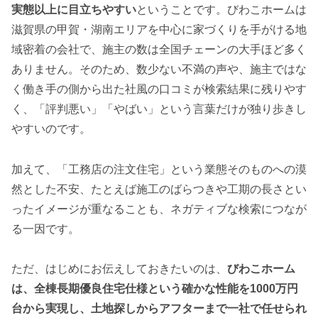
実態以上に目立ちやすい
ということです。びわこホームは
滋賀県の甲賀・湖南エリアを中心に家づくりを手がける地
域密着の会社で、施主の数は全国チェーンの大手ほど多く
ありません。そのため、数少ない不満の声や、施主ではな
く働き手の側から出た社風の口コミが検索結果に残りやす
く、「評判悪い」「やばい」という言葉だけが独り歩きし
やすいのです。
加えて、「工務店の注文住宅」という業態そのものへの漠
然とした不安、たとえば施工のばらつきや工期の長さとい
ったイメージが重なることも、ネガティブな検索につなが
る一因です。
ただ、はじめにお伝えしておきたいのは、
びわこホーム
は、全棟長期優良住宅仕様という確かな性能を1000万円
台から実現し、土地探しからアフターまで一社で任せられ