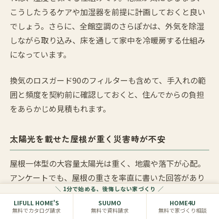
こうしたうるケアや加湿器を前提に計画しておくと良い
でしょう。さらに、全館空調のさらぽかは、外気を除湿
しながら取り込み、床を通して家中を冷暖房する仕組み
になっています。
換気のロスガード90のフィルターも含めて、手入れの範
囲と頻度を契約前に確認しておくと、住んでからの負担
をあらかじめ見積もれます。
太陽光を載せた屋根が重く災害時が不安
屋根一体型の大容量太陽光は重く、地震や落下が心配。
アンケートでも、屋根の重さを率直に書いた回答があり
＼ 1分で始める、後悔しない家づくり ／
ました。
LIFULL HOME'S
SUUMO
HOME4U
無料でカタログ請求
無料で資料請求
無料で家づくり相談
しかし一条工務店公式の説明は、むしろ逆です。屋根一