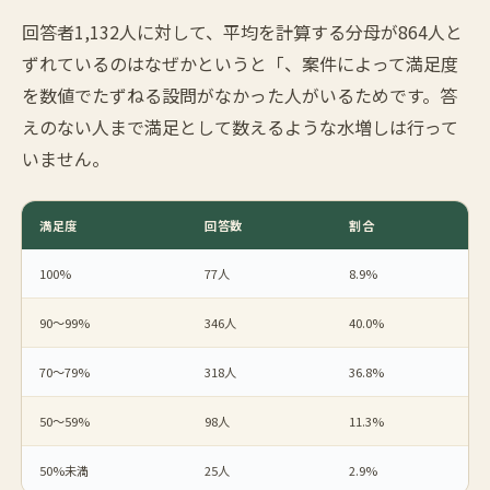
回答者1,132人に対して、平均を計算する分母が864人と
ずれているのはなぜかというと「、案件によって満足度
を数値でたずねる設問がなかった人がいるためです。答
えのない人まで満足として数えるような水増しは行って
いません。
満足度
回答数
割合
100%
77人
8.9%
90〜99%
346人
40.0%
70〜79%
318人
36.8%
50〜59%
98人
11.3%
50%未満
25人
2.9%