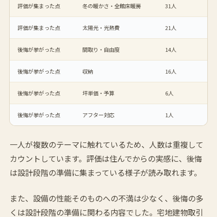
評価が集まった点
冬の暖かさ・全館床暖房
31人
評価が集まった点
太陽光・光熱費
21人
後悔が挙がった点
間取り・自由度
14人
後悔が挙がった点
収納
16人
後悔が挙がった点
坪単価・予算
6人
後悔が挙がった点
アフター対応
1人
一人が複数のテーマに触れているため、人数は重複して
カウントしています。評価は住んでからの実感に、後悔
は設計段階の準備に集まっている様子が読み取れます。
また、設備の性能そのものへの不満は少なく、後悔の多
くは設計段階の準備に関わる内容でした。宅地建物取引