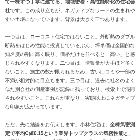
て一棟ずつ丁寧に建てる、地域密着・高性能特化の住宅会
社
です。この成り立ちが、ネガティブなワードの生まれや
すい土壌になっています。背景は大きく三つあります。
一つ目は、ローコスト住宅ではないこと。外断熱のダブル
断熱をはじめ性能に投資しているぶん、坪単価は全国的な
知名度の割に高く映り、価格だけを並べると「高い」と感
じられやすくなります。二つ目は、情報量が大手ほど多く
ないこと。施主の数が限られるため、古い口コミや一部の
不満が相対的に目立ちます。三つ目は、過去に社名のよく
似た別会社の倒産事例が記録に残っており、検索上で混同
されやすいこと。これらが重なり、実態以上にネガティブ
な印象が広がっています。
ただ、先に結論をお伝えします。小林住宅は、
全棟気密測
定で平均C値0.15という業界トップクラスの気密性能
と、