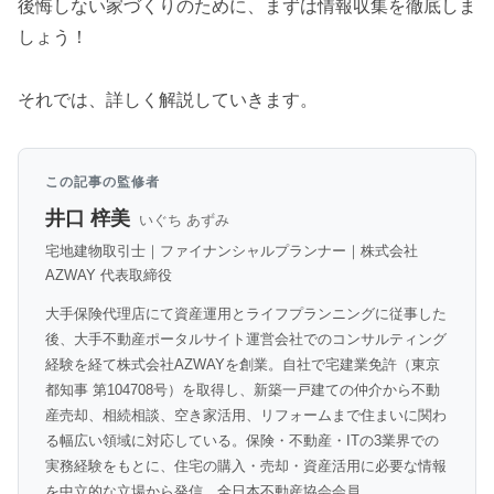
後悔しない家づくりのために、まずは情報収集を徹底しま
しょう！
それでは、詳しく解説していきます。
この記事の監修者
井口 梓美
いぐち あずみ
宅地建物取引士｜ファイナンシャルプランナー｜株式会社
AZWAY 代表取締役
大手保険代理店にて資産運用とライフプランニングに従事した
後、大手不動産ポータルサイト運営会社でのコンサルティング
経験を経て株式会社AZWAYを創業。自社で宅建業免許（東京
都知事 第104708号）を取得し、新築一戸建ての仲介から不動
産売却、相続相談、空き家活用、リフォームまで住まいに関わ
る幅広い領域に対応している。保険・不動産・ITの3業界での
実務経験をもとに、住宅の購入・売却・資産活用に必要な情報
を中立的な立場から発信。全日本不動産協会会員。