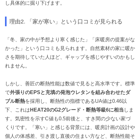
し具体的に掘り下げます。
理由2. 「家が寒い」という口コミが見られる
「冬、家の中が予想より寒く感じた」「床暖房の提案がな
かった」という口コミも見られます。自然素材の家に暖か
さを期待していた人ほど、ギャップを感じやすいのかもし
れません。
しかし、善匠の断熱性能は数値で見ると高水準です。標準
で
外張りのEPSと充填の発泡ウレタンを組み合わせたダ
ブル断熱
を採用し、断熱性の指標であるUA値は0.46以
下、これは
HEAT20のG2グレード・断熱等級6に相当
しま
す。気密性を示すC値も0.5前後と、すき間の少ない家づ
くりです。「寒い」と感じる背景には、暖房計画の設計や
個人の体感差、引き渡し直後の住まい方など、断熱性能そ