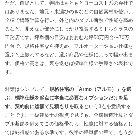
ただ、前提として、善匠はもともとローコスト系の会社で
はありません。地元・東濃ひのきなどの自然素材を使い、
全棟で構造計算を行い、外と内のダブル断熱で性能を高め
るなど、見えない部分にしっかり投資するミドルクラスの
工務店です。坪単価の目安はおおむね坪50万円台〜70万
円台で、規格住宅なら抑えめ、フルオーダーや高い仕様を
選ぶと上振れするなど、選ぶ商品や仕様によって幅が出ま
す。価格の高さは、裏を返せば標準仕様の手厚さの表れで
す。
対策はシンプルで、
規格住宅の「Armo（アルモ）」を選
ぶ、標準仕様を起点に本当に必要なオプションだけを足
す、契約前に総額で見積もりを取る
という3点を意識する
ことです。一級建築士の視点で見ても、全棟構造計算とダ
ブル断熱を備えてこの価格帯なら、性能に対する価格とし
ては納得感のある水準です。後半の坪単価の章で、もう少