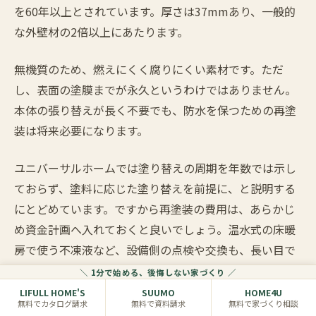
を60年以上とされています。厚さは37mmあり、一般的
な外壁材の2倍以上にあたります。
無機質のため、燃えにくく腐りにくい素材です。ただ
し、表面の塗膜までが永久というわけではありません。
本体の張り替えが長く不要でも、防水を保つための再塗
装は将来必要になります。
ユニバーサルホームでは塗り替えの周期を年数では示し
ておらず、塗料に応じた塗り替えを前提に、と説明する
にとどめています。ですから再塗装の費用は、あらかじ
め資金計画へ入れておくと良いでしょう。温水式の床暖
房で使う不凍液など、設備側の点検や交換も、長い目で
見た維持費に含めておくと安心です。
＼ 1分で始める、後悔しない家づくり ／
LIFULL HOME'S
SUUMO
HOME4U
無料でカタログ請求
無料で資料請求
無料で家づくり相談
他の設備でも、初期費用だけでなく維持費まで含めて他