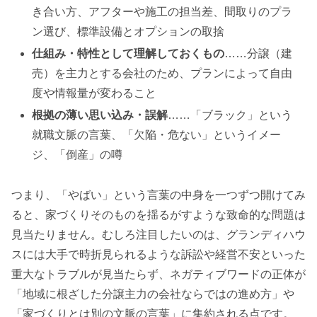
き合い方、アフターや施工の担当差、間取りのプラ
ン選び、標準設備とオプションの取捨
仕組み・特性として理解しておくもの
……分譲（建
売）を主力とする会社のため、プランによって自由
度や情報量が変わること
根拠の薄い思い込み・誤解
……「ブラック」という
就職文脈の言葉、「欠陥・危ない」というイメー
ジ、「倒産」の噂
つまり、「やばい」という言葉の中身を一つずつ開けてみ
ると、家づくりそのものを揺るがすような致命的な問題は
見当たりません。むしろ注目したいのは、グランディハウ
スには大手で時折見られるような訴訟や経営不安といった
重大なトラブルが見当たらず、ネガティブワードの正体が
「地域に根ざした分譲主力の会社ならではの進め方」や
「家づくりとは別の文脈の言葉」に集約される点です。