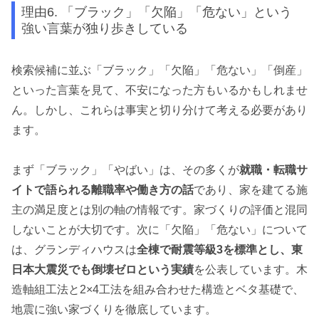
理由6. 「ブラック」「欠陥」「危ない」という
強い言葉が独り歩きしている
検索候補に並ぶ「ブラック」「欠陥」「危ない」「倒産」
といった言葉を見て、不安になった方もいるかもしれませ
ん。しかし、これらは事実と切り分けて考える必要があり
ます。
まず「ブラック」「やばい」は、その多くが
就職・転職サ
イトで語られる離職率や働き方の話
であり、家を建てる施
主の満足度とは別の軸の情報です。家づくりの評価と混同
しないことが大切です。次に「欠陥」「危ない」について
は、グランディハウスは
全棟で耐震等級3を標準とし、東
日本大震災でも倒壊ゼロという実績
を公表しています。木
造軸組工法と2×4工法を組み合わせた構造とベタ基礎で、
地震に強い家づくりを徹底しています。