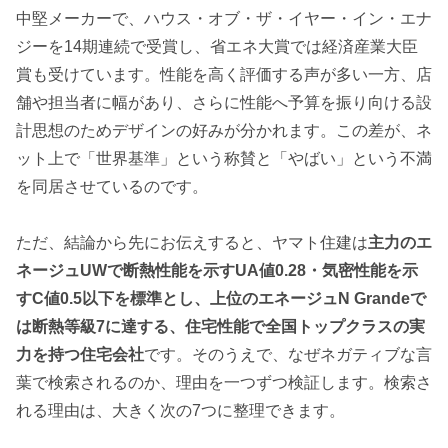
中堅メーカーで、ハウス・オブ・ザ・イヤー・イン・エナ
ジーを14期連続で受賞し、省エネ大賞では経済産業大臣
賞も受けています。性能を高く評価する声が多い一方、店
舗や担当者に幅があり、さらに性能へ予算を振り向ける設
計思想のためデザインの好みが分かれます。この差が、ネ
ット上で「世界基準」という称賛と「やばい」という不満
を同居させているのです。
ただ、結論から先にお伝えすると、ヤマト住建は
主力のエ
ネージュUWで断熱性能を示すUA値0.28・気密性能を示
すC値0.5以下を標準とし、上位のエネージュN Grandeで
は断熱等級7に達する、住宅性能で全国トップクラスの実
力を持つ住宅会社
です。そのうえで、なぜネガティブな言
葉で検索されるのか、理由を一つずつ検証します。検索さ
れる理由は、大きく次の7つに整理できます。