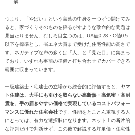
解
つまり、「やばい」という言葉の中身を一つずつ開けてみ
ると、家づくりそのものを揺るがすような致命的な問題は
見当たりません。むしろ目立つのは、UA値0.28・C値0.5
以下を標準とし、省エネ大賞まで受けた住宅性能の高さで
す。ネガティブな声の多くは「人」と「見た目」に集まっ
ており、いずれも事前の準備と打ち合わせでカバーできる
範囲に収まっています。
一級建築士・宅建士の立場から総合的に評価すると、
ヤマ
ト住建は、大手にも引けを取らない高断熱・高気密・高耐
震を、手の届きやすい価格で実現しているコストパフォー
マンスに優れた住宅会社
です。性能をとことん重視する人
にとっては、有力な選択肢になります。ネット上の断片的
な評判だけで判断せず、この後で解説する坪単価・住宅性