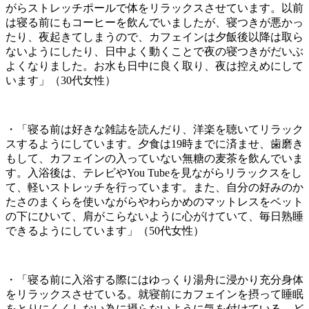
がらストレッチポールで体をリラックスさせています。以前
は寝る前にもコーヒーを飲んでいましたが、寝つきが悪かっ
たり、夜起きてしまうので、カフェインは夕飯後以降は取ら
ないようにしたり、日中よく動くことで夜の寝つきがだいぶ
よくなりました。お水も日中に良く取り、夜は控えめにして
います」（30代女性）
・「寝る前は好きな雑誌を読んだり、洋楽を聴いてリラック
スするようにしています。夕食は19時までに済ませ、歯磨き
もして、カフェインの入っていない無糖の麦茶を飲んでいま
す。入浴後は、テレビやYou Tubeを見ながらリラックスをし
て、軽いストレッチを行っています。また、自分の好みのか
たさのまくらを使いながらやわらかめのマットレスをベット
の下にひいて、肩がこらないように心がけていて、毎日熟睡
できるようにしています」（50代女性）
・「寝る前に入浴する際にはゆっくり湯舟に浸かり充分身体
をリラックスさせている。就寝前にカフェインを摂って睡眠
をとりにくくしない為に摂らないように気を付けている。ど