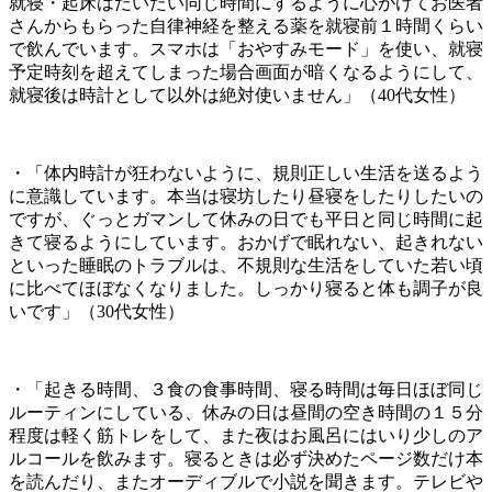
就寝・起床はだいたい同じ時間にするように心がけてお医者
さんからもらった自律神経を整える薬を就寝前１時間くらい
で飲んでいます。スマホは「おやすみモード」を使い、就寝
予定時刻を超えてしまった場合画面が暗くなるようにして、
就寝後は時計として以外は絶対使いません」（40代女性）
・「体内時計が狂わないように、規則正しい生活を送るよう
に意識しています。本当は寝坊したり昼寝をしたりしたいの
ですが、ぐっとガマンして休みの日でも平日と同じ時間に起
きて寝るようにしています。おかげで眠れない、起きれない
といった睡眠のトラブルは、不規則な生活をしていた若い頃
に比べてほぼなくなりました。しっかり寝ると体も調子が良
いです」（30代女性）
・「起きる時間、３食の食事時間、寝る時間は毎日ほぼ同じ
ルーティンにしている、休みの日は昼間の空き時間の１５分
程度は軽く筋トレをして、また夜はお風呂にはいり少しのア
ルコールを飲みます。寝るときは必ず決めたページ数だけ本
を読んだり、またオーディブルで小説を聞きます。テレビや