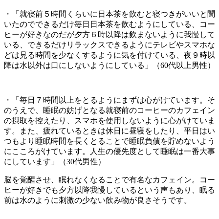
・「就寝前５時間くらいに日本茶を飲むと寝つきがいいと聞
いたのでできるだけ毎日日本茶を飲むようにしている、コー
ヒーが好きなのだが夕方６時以降は飲まないように我慢して
いる、できるだけリラックスできるようにテレビやスマホな
どは見る時間を少なくするように気を付けている、夜９時以
降は水以外は口にしないようにしている」（60代以上男性）
・「毎日７時間以上をとるようにまずは心がけています。そ
のうえで、睡眠の妨げとなる就寝前のコーヒーのカフェイン
の摂取を控えたり、スマホを使用しないように心がけていま
す。また、疲れているときは休日に昼寝をしたり、平日はい
つもより睡眠時間を長くとることで睡眠負債を貯めないよう
にこころがけています。人生の優先度として睡眠は一番大事
にしています」（30代男性）
脳を覚醒させ、眠れなくなることで有名なカフェイン。コー
ヒーが好きでも夕方以降我慢しているという声もあり、眠る
前は水のように刺激の少ない飲み物が良さそうです。