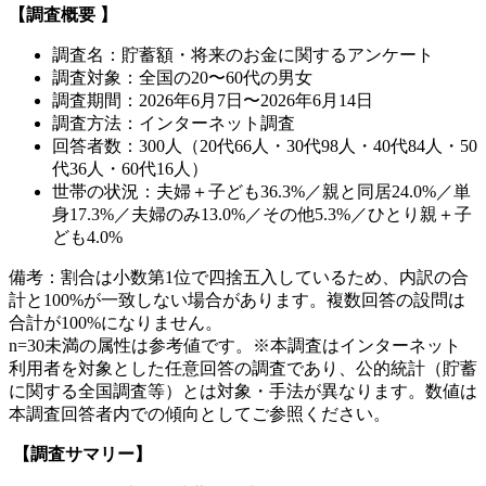
【調査概要 】
調査名：貯蓄額・将来のお金に関するアンケート
調査対象：全国の20〜60代の男女
調査期間：2026年6月7日〜2026年6月14日
調査方法：インターネット調査
回答者数：300人（20代66人・30代98人・40代84人・50
代36人・60代16人）
世帯の状況：夫婦＋子ども36.3%／親と同居24.0%／単
身17.3%／夫婦のみ13.0%／その他5.3%／ひとり親＋子
ども4.0%
備考：割合は小数第1位で四捨五入しているため、内訳の合
計と100%が一致しない場合があります。複数回答の設問は
合計が100%になりません。
n=30未満の属性は参考値です。
※本調査はインターネット
利用者を対象とした任意回答の調査であり、公的統計（貯蓄
に関する全国調査等）とは対象・手法が異なります。数値は
本調査回答者内での傾向としてご参照ください。
【調査サマリー】