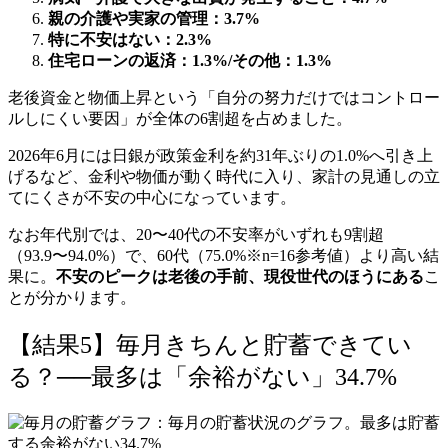
親の介護や実家の管理：3.7%
特に不安はない：2.3%
住宅ローンの返済：1.3%/その他：1.3%
老後資金と物価上昇という「自分の努力だけではコントロー
ルしにくい要因」が全体の6割超を占めました。
2026年6月には日銀が政策金利を約31年ぶりの1.0%へ引き上
げるなど、金利や物価が動く時代に入り、家計の見通しの立
てにくさが不安の中心になっています。
なお年代別では、20〜40代の不安率がいずれも9割超
（93.9〜94.0%）で、60代（75.0%※n=16参考値）より高い結
果に。
不安のピークは老後の手前、現役世代のほうにある
こ
とが分かります。
【結果5】毎月きちんと貯蓄できてい
る？──最多は「余裕がない」34.7%