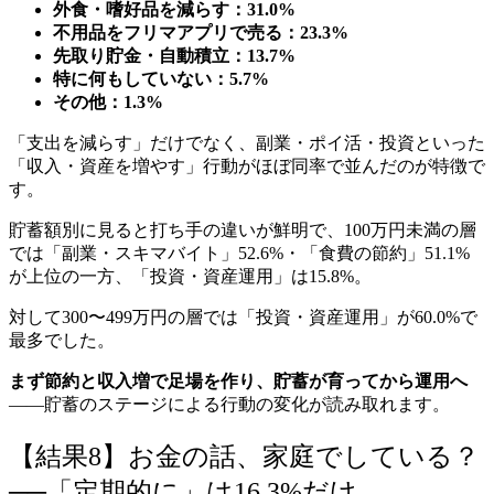
外食・嗜好品を減らす：31.0%
不用品をフリマアプリで売る：23.3%
先取り貯金・自動積立：13.7%
特に何もしていない：5.7%
その他：1.3%
「支出を減らす」だけでなく、副業・ポイ活・投資といった
「収入・資産を増やす」行動がほぼ同率で並んだのが特徴で
す。
貯蓄額別に見ると打ち手の違いが鮮明で、100万円未満の層
では「副業・スキマバイト」52.6%・「食費の節約」51.1%
が上位の一方、「投資・資産運用」は15.8%。
対して300〜499万円の層では「投資・資産運用」が60.0%で
最多でした。
まず節約と収入増で足場を作り、貯蓄が育ってから運用へ
——貯蓄のステージによる行動の変化が読み取れます。
【結果8】お金の話、家庭でしている？
──「定期的に」は16.3%だけ