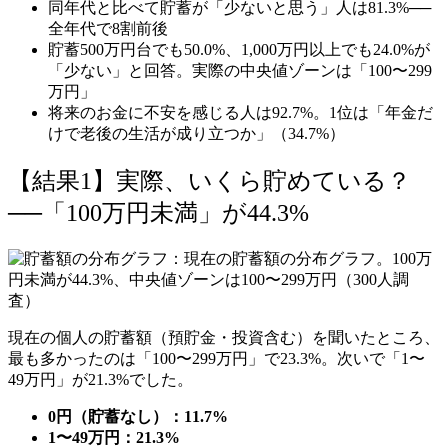
同年代と比べて貯蓄が「少ないと思う」人は81.3%──
全年代で8割前後
貯蓄500万円台でも50.0%、1,000万円以上でも24.0%が
「少ない」と回答。実際の中央値ゾーンは「100〜299
万円」
将来のお金に不安を感じる人は92.7%。1位は「年金だ
けで老後の生活が成り立つか」（34.7%）
【結果1】実際、いくら貯めている？
──「100万円未満」が44.3%
現在の個人の貯蓄額（預貯金・投資含む）を聞いたところ、
最も多かったのは「100〜299万円」で23.3%。次いで「1〜
49万円」が21.3%でした。
0円（貯蓄なし）：11.7%
1〜49万円：21.3%