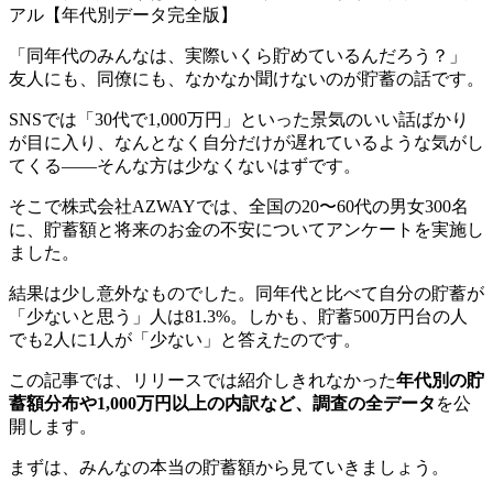
「同年代のみんなは、実際いくら貯めているんだろう？」
友人にも、同僚にも、なかなか聞けないのが貯蓄の話です。
SNSでは「30代で1,000万円」といった景気のいい話ばかり
が目に入り、なんとなく自分だけが遅れているような気がし
てくる——そんな方は少なくないはずです。
そこで株式会社AZWAYでは、全国の20〜60代の男女300名
に、貯蓄額と将来のお金の不安についてアンケートを実施し
ました。
結果は少し意外なものでした。同年代と比べて自分の貯蓄が
「少ないと思う」人は81.3%。しかも、貯蓄500万円台の人
でも2人に1人が「少ない」と答えたのです。
この記事では、リリースでは紹介しきれなかった
年代別の貯
蓄額分布や1,000万円以上の内訳など、調査の全データ
を公
開します。
まずは、みんなの本当の貯蓄額から見ていきましょう。