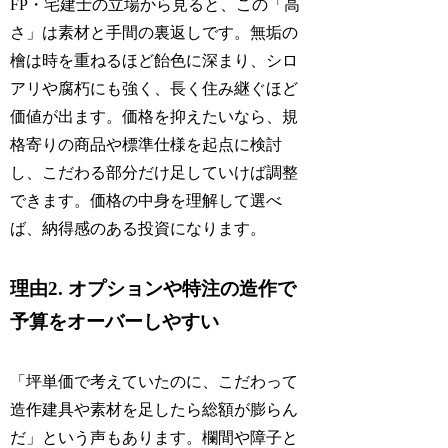
FP・宅建士の立場から見ると、この「高
さ」は素材と手間の裏返しです。無垢の
檜は時を重ねるほど飴色に深まり、シロ
アリや腐朽にも強く、長く住み継ぐほど
価値が出ます。価格を抑えたいなら、規
格寄りの商品や標準仕様を起点に検討
し、こだわる部分だけ足していけば調整
できます。価格の中身を理解して選べ
ば、納得感のある投資になります。
理由2. オプションや特注の造作で
予算をオーバーしやすい
「坪単価で考えていたのに、こだわって
造作建具や素材を足したら総額が膨らん
だ」という声もあります。欄間や障子と