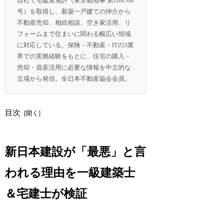
自社で宅建業免許（東京都知事 第104708
号）を取得し、新築一戸建ての仲介から
不動産売却、相続相談、空き家活用、リ
フォームまで住まいに関わる幅広い領域
に対応している。保険・不動産・ITの3業
界での実務経験をもとに、住宅の購入・
売却・資産活用に必要な情報を中立的な
立場から発信。全日本不動産協会会員。
目次
新日本建設が「最悪」と言
われる理由を一級建築士
＆宅建士が検証