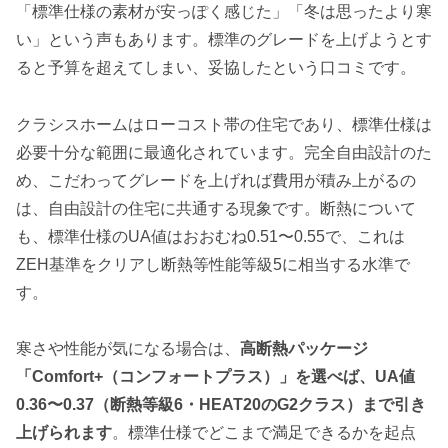
「標準仕様の素材が安っぽく感じた」「冬は思ったより寒
い」という声もあります。標準のグレードを上げようとす
ると予算を超えてしまい、妥協したという口コミです。
クラシスホームはローコスト帯の住宅であり、標準仕様は
必要十分な範囲に最適化されています。完全自由設計のた
め、こだわってグレードを上げれば費用が積み上がるの
は、自由設計の住宅に共通する現象です。断熱について
も、標準仕様のUA値はおおむね0.51〜0.55で、これは
ZEH基準をクリアし断熱等性能等級5に相当する水準で
す。
寒さや性能が気になる場合は、
高断熱パッケージ
「Comfort+（コンフォートプラス）」を選べば、UA値
0.36〜0.37（断熱等級6・HEAT20のG2クラス）まで引き
上げられます
。標準仕様でどこまで満足できるかを起点