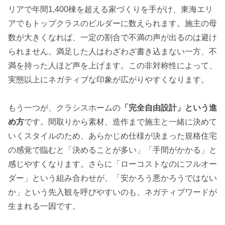
リアで年間1,400棟を超える家づくりを手がけ、東海エリ
アでもトップクラスのビルダーに数えられます。施主の母
数が大きくなれば、一定の割合で不満の声が出るのは避け
られません。満足した人はわざわざ書き込まない一方、不
満を持った人ほど声を上げます。この非対称性によって、
実態以上にネガティブな印象が広がりやすくなります。
もう一つが、クラシスホームの
「完全自由設計」という進
め方
です。間取りから素材、造作まで施主と一緒に決めて
いくスタイルのため、あらかじめ仕様が決まった規格住宅
の感覚で臨むと「決めることが多い」「手間がかかる」と
感じやすくなります。さらに「ローコストなのにフルオー
ダー」という組み合わせが、「安かろう悪かろうではない
か」という先入観を呼びやすいのも、ネガティブワードが
生まれる一因です。