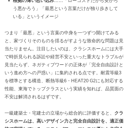
根拠の薄い思い込み
……「ローコストだから安かろ
う悪かろう」「最悪という言葉だけが独り歩きして
いる」というイメージ
つまり「最悪」という言葉の中身を一つずつ開けてみる
と、家づくりそのものを揺るがすような致命的な問題は見
当たりません。注目したいのは、クラシスホームには大手
で時折見られる訴訟や経営不安といった重大なトラブルが
見当たらず、ネガティブワードの正体が「完全自由設計と
いう進め方への戸惑い」に集約される点です。耐震等級3
を標準とする構造、断熱等級6・HEAT20 G2にも対応する
性能、東海でトップクラスという実績を知れば、品質面の
不安は解消されるはずです。
一級建築士・宅建士の立場から総合的に評価すると、
クラ
シスホームは、高いデザイン力と完全自由設計を、適正価