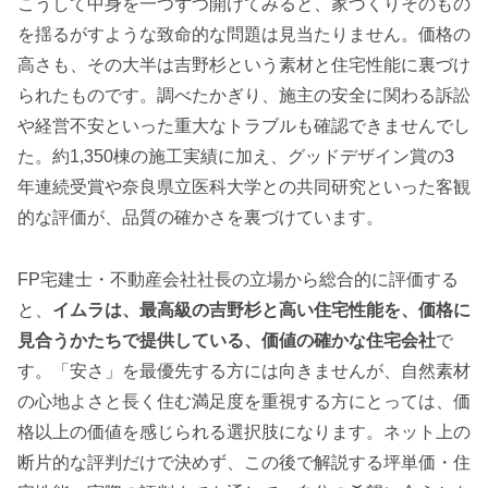
こうして中身を一つずつ開けてみると、家づくりそのもの
を揺るがすような致命的な問題は見当たりません。価格の
高さも、その大半は吉野杉という素材と住宅性能に裏づけ
られたものです。調べたかぎり、施主の安全に関わる訴訟
や経営不安といった重大なトラブルも確認できませんでし
た。約1,350棟の施工実績に加え、グッドデザイン賞の3
年連続受賞や奈良県立医科大学との共同研究といった客観
的な評価が、品質の確かさを裏づけています。
FP宅建士・不動産会社社長の立場から総合的に評価する
と、
イムラは、最高級の吉野杉と高い住宅性能を、価格に
見合うかたちで提供している、価値の確かな住宅会社
で
す。「安さ」を最優先する方には向きませんが、自然素材
の心地よさと長く住む満足度を重視する方にとっては、価
格以上の価値を感じられる選択肢になります。ネット上の
断片的な評判だけで決めず、この後で解説する坪単価・住