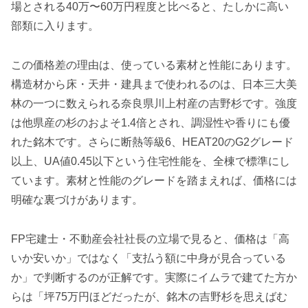
場とされる40万〜60万円程度と比べると、たしかに高い
部類に入ります。
この価格差の理由は、使っている素材と性能にあります。
構造材から床・天井・建具まで使われるのは、日本三大美
林の一つに数えられる奈良県川上村産の吉野杉です。強度
は他県産の杉のおよそ1.4倍とされ、調湿性や香りにも優
れた銘木です。さらに断熱等級6、HEAT20のG2グレード
以上、UA値0.45以下という住宅性能を、全棟で標準にし
ています。素材と性能のグレードを踏まえれば、価格には
明確な裏づけがあります。
FP宅建士・不動産会社社長の立場で見ると、価格は「高
いか安いか」ではなく「支払う額に中身が見合っている
か」で判断するのが正解です。実際にイムラで建てた方か
らは「坪75万円ほどだったが、銘木の吉野杉を思えばむ