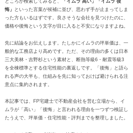
ところが検索してみると、
「イムラ 高い」「イムラ 後
悔」
といった言葉が候補に並び、思わず手が止まってしま
った方もいるはずです。良さそうな会社を見つけたのに、
価格や後悔という文字が目に入ると不安になりますよね。
先に結論をお伝えします。たしかにイムラの坪単価は、一
般的な工務店より高めです。ただ、その理由の多くは日本
三大美林・吉野杉という素材と、断熱等級6・耐震等級3
を全棟標準とする住宅性能の裏返しです。「後悔」と語ら
れる声の大半も、仕組みを先に知っておけば避けられる注
意点に集約されます。
本記事では、FP宅建士で不動産会社を営む立場から、イ
ムラが「高い」「後悔」と言われる理由を一つずつ検証し
たうえで、坪単価・住宅性能・評判までを整理しました。