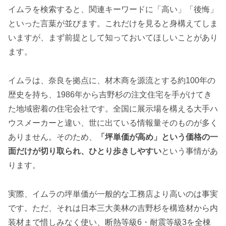
イムラを検索すると、関連キーワードに「高い」「後悔」
といった言葉が並びます。これだけを見ると身構えてしま
いますが、まず前提として知っておいてほしいことがあり
ます。
イムラは、奈良を拠点に、材木商を源流とする約100年の
歴史を持ち、1986年から吉野杉の注文住宅を手がけてき
た地域密着の住宅会社です。全国に展示場を構える大手ハ
ウスメーカーと違い、世に出ている情報量そのものが多く
ありません。そのため、
「坪単価が高め」という価格の一
面だけが切り取られ、ひとり歩きしやすい
という事情があ
ります。
実際、イムラの坪単価が一般的な工務店より高いのは事実
です。ただ、それは日本三大美林の吉野杉を構造材から内
装材まで惜しみなく使い、断熱等級6・耐震等級3を全棟