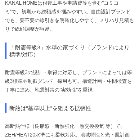
KANAL HOMEは付帯工事や申請費等を含む”コミコ
ミ”で、初期から総額感を掴みやすい。自由設計ブランド
でも、要不要の線引きを明確化しやすく、メリハリ見積も
りで総額調整が容易。
「耐震等級3」水準の家づくり（ブランドにより
標準/対応）
耐震等級3の設計・取得に対応し、ブランドによっては等
級3標準や制振ダンパー採用も可。構造計画・中間検査を
丁寧に進め、地震対策の”実効性”を重視。
断熱は”基準以上”を狙える拡張性
高断熱仕様（樹脂窓・断熱強化・熱交換換気 等）で、
ZEH/HEAT20水準にも柔軟対応。地域特性と光・風計画