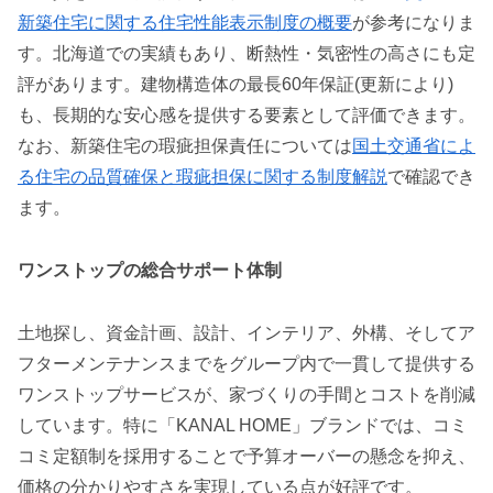
新築住宅に関する住宅性能表示制度の概要
が参考になりま
す。北海道での実績もあり、断熱性・気密性の高さにも定
評があります。建物構造体の最長60年保証(更新により)
も、長期的な安心感を提供する要素として評価できます。
なお、新築住宅の瑕疵担保責任については
国土交通省によ
る住宅の品質確保と瑕疵担保に関する制度解説
で確認でき
ます。
ワンストップの総合サポート体制
土地探し、資金計画、設計、インテリア、外構、そしてア
フターメンテナンスまでをグループ内で一貫して提供する
ワンストップサービスが、家づくりの手間とコストを削減
しています。特に「KANAL HOME」ブランドでは、コミ
コミ定額制を採用することで予算オーバーの懸念を抑え、
価格の分かりやすさを実現している点が好評です。