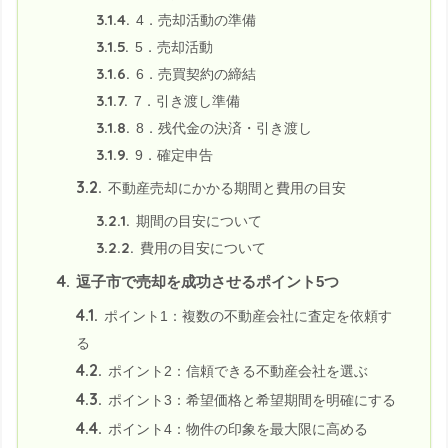
3.1.4.
4．売却活動の準備
3.1.5.
5．売却活動
3.1.6.
6．売買契約の締結
3.1.7.
7．引き渡し準備
3.1.8.
8．残代金の決済・引き渡し
3.1.9.
9．確定申告
3.2.
不動産売却にかかる期間と費用の目安
3.2.1.
期間の目安について
3.2.2.
費用の目安について
4.
逗子市で売却を成功させるポイント5つ
4.1.
ポイント1：複数の不動産会社に査定を依頼す
る
4.2.
ポイント2：信頼できる不動産会社を選ぶ
4.3.
ポイント3：希望価格と希望期間を明確にする
4.4.
ポイント4：物件の印象を最大限に高める