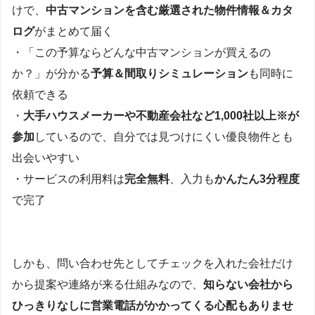
けで、
中古マンションを含む厳選された物件情報＆カタ
ログ
がまとめて届く
・「この予算ならどんな中古マンションが買えるの
か？」が分かる
予算＆間取りシミュレーション
も同時に
依頼できる
・
大手ハウスメーカーや不動産会社など1,000社以上※が
参加
しているので、自分では見つけにくい優良物件とも
出会いやすい
・サービスの利用料は
完全無料
、入力も
かんたん3分程度
で完了
しかも、問い合わせ先としてチェックを入れた会社だけ
から提案や連絡が来る仕組みなので、
知らない会社から
ひっきりなしに営業電話がかかってくる心配もありませ