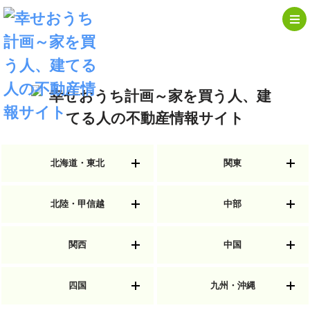
北海道・東北
関東
北陸・甲信越
中部
関西
中国
四国
九州・沖縄