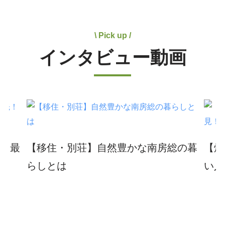
\ Pick up /
インタビュー動画
を最
【移住・別荘】自然豊かな南房総の暮
【焼
？
らしとは
い人