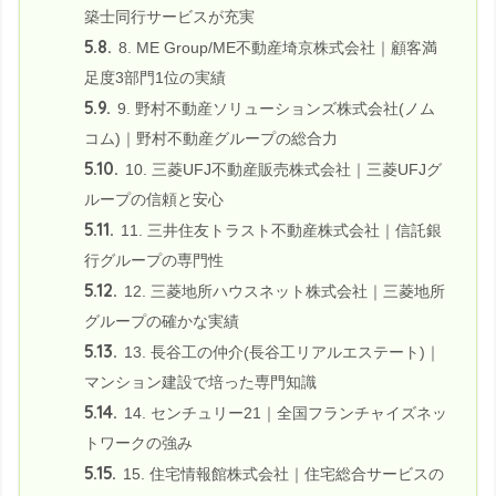
築士同行サービスが充実
5.8.
8. ME Group/ME不動産埼京株式会社｜顧客満
足度3部門1位の実績
5.9.
9. 野村不動産ソリューションズ株式会社(ノム
コム)｜野村不動産グループの総合力
5.10.
10. 三菱UFJ不動産販売株式会社｜三菱UFJグ
ループの信頼と安心
5.11.
11. 三井住友トラスト不動産株式会社｜信託銀
行グループの専門性
5.12.
12. 三菱地所ハウスネット株式会社｜三菱地所
グループの確かな実績
5.13.
13. 長谷工の仲介(長谷工リアルエステート)｜
マンション建設で培った専門知識
5.14.
14. センチュリー21｜全国フランチャイズネッ
トワークの強み
5.15.
15. 住宅情報館株式会社｜住宅総合サービスの