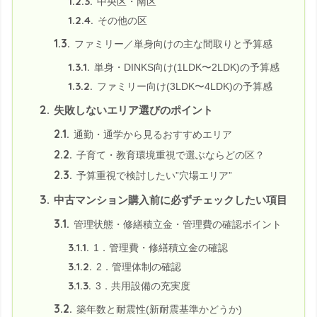
1.2.3.
中央区・南区
1.2.4.
その他の区
1.3.
ファミリー／単身向けの主な間取りと予算感
1.3.1.
単身・DINKS向け(1LDK〜2LDK)の予算感
1.3.2.
ファミリー向け(3LDK〜4LDK)の予算感
2.
失敗しないエリア選びのポイント
2.1.
通勤・通学から見るおすすめエリア
2.2.
子育て・教育環境重視で選ぶならどの区？
2.3.
予算重視で検討したい”穴場エリア”
3.
中古マンション購入前に必ずチェックしたい項目
3.1.
管理状態・修繕積立金・管理費の確認ポイント
3.1.1.
1．管理費・修繕積立金の確認
3.1.2.
2．管理体制の確認
3.1.3.
3．共用設備の充実度
3.2.
築年数と耐震性(新耐震基準かどうか)