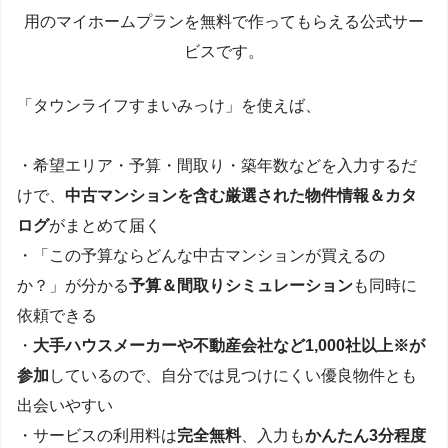
用のマイホームプランを無料で作ってもらえる公式サー
ビスです。
「タウンライフすまいみっけ」を使えば、
・希望エリア・予算・間取り・築年数などを入力するだ
けで、
中古マンションを含む厳選された物件情報＆カタ
ログ
がまとめて届く
・「この予算ならどんな中古マンションが買えるの
か？」が分かる
予算＆間取りシミュレーション
も同時に
依頼できる
・
大手ハウスメーカーや不動産会社など1,000社以上※が
参加
しているので、自分では見つけにくい優良物件とも
出会いやすい
・サービスの利用料は
完全無料
、入力も
かんたん3分程度