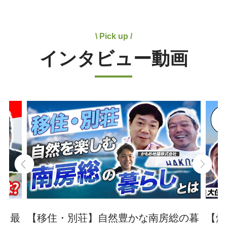
\ Pick up /
インタビュー動画
を最
【移住・別荘】自然豊かな南房総の暮
【焼