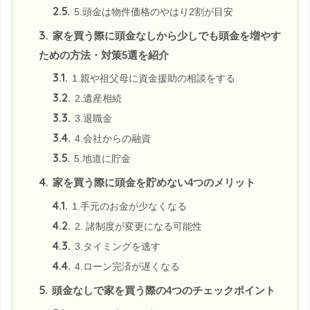
2.5.
5.頭金は物件価格のやはり2割が目安
3.
家を買う際に頭金なしから少しでも頭金を増やす
ための方法・対策5選を紹介
3.1.
1.親や祖父母に資金援助の相談をする
3.2.
2.遺産相続
3.3.
3.退職金
3.4.
4.会社からの融資
3.5.
5.地道に貯金
4.
家を買う際に頭金を貯めない4つのメリット
4.1.
1.手元のお金が少なくなる
4.2.
2. 諸制度が変更になる可能性
4.3.
3.タイミングを逃す
4.4.
4.ローン完済が遅くなる
5.
頭金なしで家を買う際の4つのチェックポイント