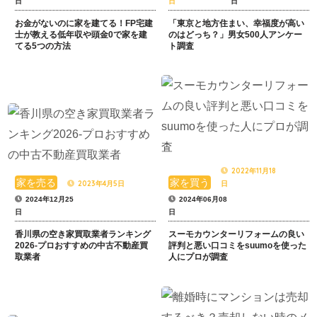
日
日
日
お金がないのに家を建てる！FP宅建
「東京と地方住まい、幸福度が高い
士が教える低年収や頭金0で家を建
のはどっち？」男女500人アンケー
てる5つの方法
ト調査
2022年11月18
家を売る
家を買う
2023年4月5日
日
2024年12月25
2024年06月08
日
日
香川県の空き家買取業者ランキング
スーモカウンターリフォームの良い
2026-プロおすすめの中古不動産買
評判と悪い口コミをsuumoを使った
取業者
人にプロが調査