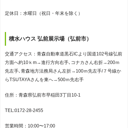
定休日：水曜日（祝日・年末を除く）
積水ハウス 弘前展示場（弘前市）
交通アクセス：青森自動車道黒石ICより国道102号線弘前
方面へ約10ｋm→進行方向右手､コナカさん右折→200ｍ
先左手､青森地方法務局さん左折→100ｍ先左手/７号線か
らTSUTAYAさんを東へ→500ｍ先右手
住所：青森県弘前市早稲田3丁目10-1
TEL:0172-28-2455
営業時間：10:00〜17:00