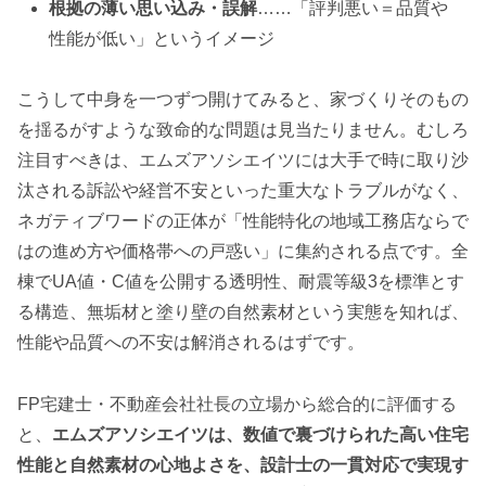
根拠の薄い思い込み・誤解
……「評判悪い＝品質や
性能が低い」というイメージ
こうして中身を一つずつ開けてみると、家づくりそのもの
を揺るがすような致命的な問題は見当たりません。むしろ
注目すべきは、エムズアソシエイツには大手で時に取り沙
汰される訴訟や経営不安といった重大なトラブルがなく、
ネガティブワードの正体が「性能特化の地域工務店ならで
はの進め方や価格帯への戸惑い」に集約される点です。全
棟でUA値・C値を公開する透明性、耐震等級3を標準とす
る構造、無垢材と塗り壁の自然素材という実態を知れば、
性能や品質への不安は解消されるはずです。
FP宅建士・不動産会社社長の立場から総合的に評価する
と、
エムズアソシエイツは、数値で裏づけられた高い住宅
性能と自然素材の心地よさを、設計士の一貫対応で実現す