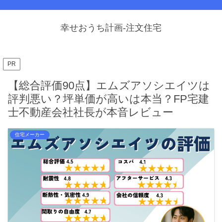
幸せおうち計画-注文住宅
PR
【総合評価90点】エムズアソシエイツは
評判悪い？坪単価が高いは本当？FP宅建
士不動産会社社長が本音レビュー
住宅メーカー