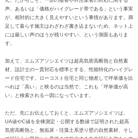
ん。だからこそ、一部の接客や外注業者の対応に関する
声、あるいは「価格がハイグレード帯である」という事実
が、相対的に大きく見えやすいという事情があります。満
足して暮らす施主はわざわざ書き込まないため、ネット上
には厳しい声のほうが残りやすい、という側面もありま
す。
加えて、エムズアソシエイツは超高気密高断熱と自然素
材、設計士の一貫対応を標準とする、性能特化のハイグレ
ード住宅です。ローコスト住宅と同じ物差しで坪単価を比
べれば「高い」と映るのは当然で、これも「坪単価が高
い」と検索される一因になっています。
ただ、先にお伝えしておくと、エムズアソシエイツは、
UA値やC値を全棟測定・公開する数値で証明された超高
気密高断熱と、無垢床・珪藻土系塗り壁の自然素材、そし