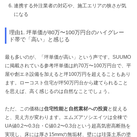
連携する外注業者の対応や、施工エリアの狭さが気
になる
理由1. 坪単価が80万〜100万円台のハイグレー
ド帯で「高い」と感じる
最も多いのが、「坪単価が高い」という声です。SUUMO
に掲載されている参考坪単価は約70万〜100万円台で、平
屋や創エネ設備を加えると坪100万円を超えることもあり
ます。ローコスト住宅が坪50万円台から建てられること
を思えば、高く感じるのは自然なことでしょう。
ただ、この価格は
住宅性能と自然素材への投資
と捉える
と、見え方が変わります。エムズアソシエイツは全棟で
UA値0.2〜0.3台・C値0.2〜0.3台という超高気密高断熱を
実現し、床には厚さ15mmの無垢材、壁には珪藻土系の塗