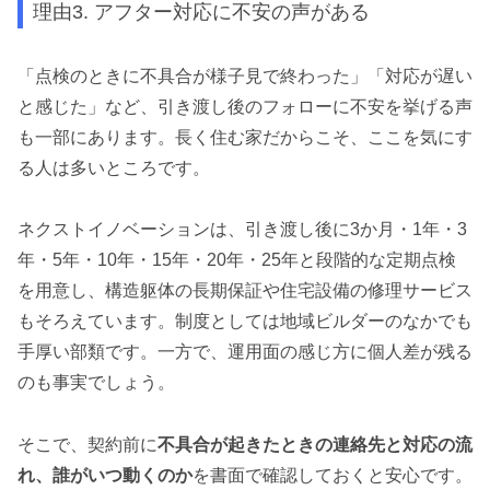
理由3. アフター対応に不安の声がある
「点検のときに不具合が様子見で終わった」「対応が遅い
と感じた」など、引き渡し後のフォローに不安を挙げる声
も一部にあります。長く住む家だからこそ、ここを気にす
る人は多いところです。
ネクストイノベーションは、引き渡し後に3か月・1年・3
年・5年・10年・15年・20年・25年と段階的な定期点検
を用意し、構造躯体の長期保証や住宅設備の修理サービス
もそろえています。制度としては地域ビルダーのなかでも
手厚い部類です。一方で、運用面の感じ方に個人差が残る
のも事実でしょう。
そこで、契約前に
不具合が起きたときの連絡先と対応の流
れ、誰がいつ動くのか
を書面で確認しておくと安心です。