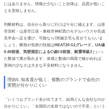
にはありません。情報が少ないこと自体は、品質が低いこ
とを意味しません。
判断材料は、自分から取りに行けば十分に補えます。山形
市宮町・山形市江俣・東根市神町西のモデルハウスや完成
見学会へ足を運び、可能ならOB施主宅も見せてもらいま
しょう。断熱や気密の性能は
HEAT20 G1グレード、UA値
0.48前後、気密測定によるC値0.6前後、耐震等級3
といっ
た数値で裏が取れます。体感と数値の両面で確かめれば、
実例の少なさは大きな不安材料になりません。
理由5. 知名度が低く、複数のブランドで会社の
実態が分かりにくい
「いくつもブランド名が出てきて、結局どんな会社なのか
分かりにくい」「全国区の名前ではないので不安」という