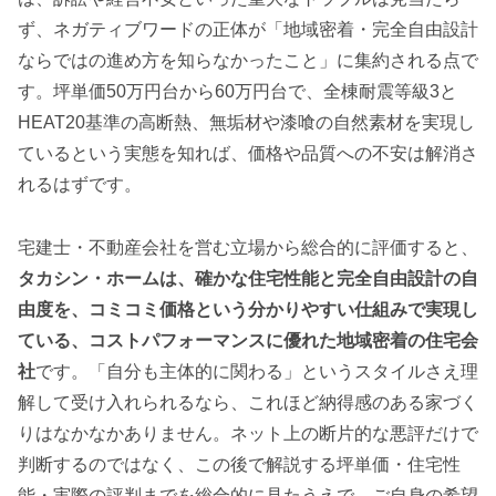
ず、ネガティブワードの正体が「地域密着・完全自由設計
ならではの進め方を知らなかったこと」に集約される点で
す。坪単価50万円台から60万円台で、全棟耐震等級3と
HEAT20基準の高断熱、無垢材や漆喰の自然素材を実現し
ているという実態を知れば、価格や品質への不安は解消さ
れるはずです。
宅建士・不動産会社を営む立場から総合的に評価すると、
タカシン・ホームは、確かな住宅性能と完全自由設計の自
由度を、コミコミ価格という分かりやすい仕組みで実現し
ている、コストパフォーマンスに優れた地域密着の住宅会
社
です。「自分も主体的に関わる」というスタイルさえ理
解して受け入れられるなら、これほど納得感のある家づく
りはなかなかありません。ネット上の断片的な悪評だけで
判断するのではなく、この後で解説する坪単価・住宅性
能・実際の評判までを総合的に見たうえで、ご自身の希望