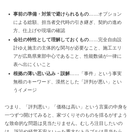
事前の準備・対策で避けられるもの
……オプション
による総額、担当者交代時の引き継ぎ、契約の進め
方、仕上げや現場の確認
会社の特性として理解しておくもの
……完全自由設
計ゆえ施主の主体的な関与が必要なこと、施工エリ
アが広島県東部中心であること、性能数値が一律に
表へ出にくいこと
根拠の薄い思い込み・誤解
……「事件」という事実
無根のキーワード、漠然とした「評判が悪い」とい
うイメージ
つまり、「評判悪い」「価格は高い」という言葉の中身を
一つずつ開けてみると、家づくりそのものを揺るがすよう
な致命的な問題は見当たりません。むしろ注目したいの
は、訴訟や経営不安といった重大なトラブルは見当たら