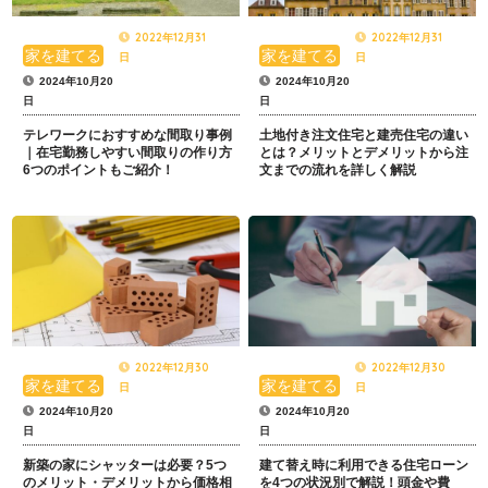
2022年12月31
2022年12月31
家を建てる
家を建てる
日
日
2024年10月20
2024年10月20
日
日
テレワークにおすすめな間取り事例
土地付き注文住宅と建売住宅の違い
｜在宅勤務しやすい間取りの作り方
とは？メリットとデメリットから注
6つのポイントもご紹介！
文までの流れを詳しく解説
2022年12月30
2022年12月30
家を建てる
家を建てる
日
日
2024年10月20
2024年10月20
日
日
新築の家にシャッターは必要？5つ
建て替え時に利用できる住宅ローン
のメリット・デメリットから価格相
を4つの状況別で解説！頭金や費