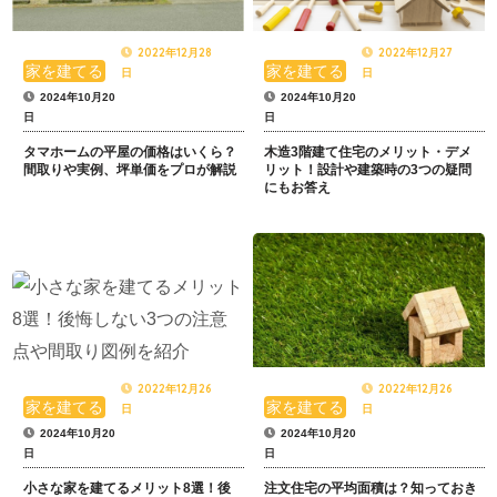
2022年12月28
2022年12月27
家を建てる
家を建てる
日
日
2024年10月20
2024年10月20
日
日
タマホームの平屋の価格はいくら？
木造3階建て住宅のメリット・デメ
間取りや実例、坪単価をプロが解説
リット！設計や建築時の3つの疑問
にもお答え
2022年12月26
2022年12月26
家を建てる
家を建てる
日
日
2024年10月20
2024年10月20
日
日
小さな家を建てるメリット8選！後
注文住宅の平均面積は？知っておき